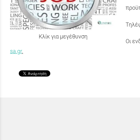
προϋπ
Τηλέ
Κλίκ για μεγέθυνση
Οι εν
sa.gr
.