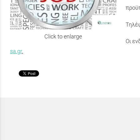
προϋπ
Τηλέ
Click to enlarge
Οι εν
sa.gr
.