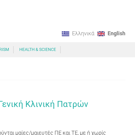
Ελληνικά
English
RISM
HEALTH & SCIENCE
Γενική Κλινική Πατρών
νται μαίες/μαιευτές ΠΕ και ΤΕ, με ή χωρίς