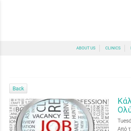
ABOUT US
CLINICS
Back
Κάλ
Ολ
Tuesd
Από τ